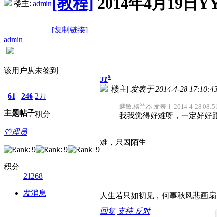
[教程]
2014年4月19
楼主:
admin
[复制链接]
admin
该用户从未签到
#
31
楼主
|
发表于 2014-4-28 17:10:4
61
246
2万
赫敏.格兰杰 发表于 2014-4-28 08:5
主题
帖子
积分
我我觉得好难呀，一定好好
管理员
难，只因陌生
积分
21268
发消息
人生若只如初见，何事秋风悲画扇
回复
支持
反对