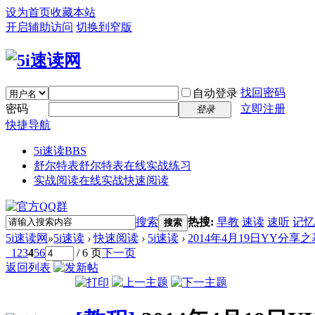
设为首页
收藏本站
开启辅助访问
切换到窄版
找回密码
自动登录
密码
立即注册
登录
快捷导航
5i速读
BBS
舒尔特表
舒尔特表在线实战练习
实战阅读
在线实战快速阅读
搜索
热搜:
早教
速读
速听
记忆
搜索
5i速读网
»
5i速读
›
快速阅读
›
5i速读
›
2014年4月19日YY分享
1
2
3
4
5
6
/ 6 页
下一页
返回列表