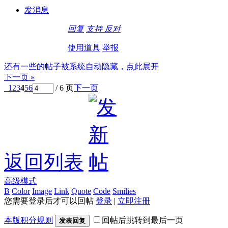
发消息
回复
支持
反对
使用道具
举报
还有一些的帖子被系统自动隐藏，点此展开
下一页 »
1
2
3
4
5
6
/ 6 页
下一页
返回列表
高级模式
B
Color
Image
Link
Quote
Code
Smilies
您需要登录后才可以回帖
登录
|
立即注册
本版积分规则
回帖后跳转到最后一页
发表回复