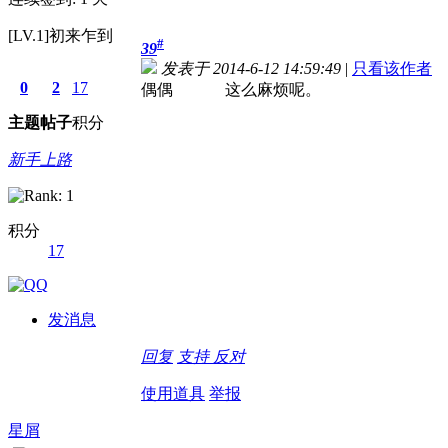
[LV.1]初来乍到
#
39
发表于 2014-6-12 14:59:49
|
只看该作者
0
2
17
偶偶 这么麻烦呢。
主题
帖子
积分
新手上路
积分
17
发消息
回复
支持
反对
使用道具
举报
星屑